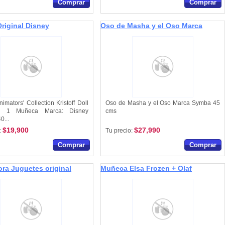
Comprar
Comprar
Original Disney
Oso de Masha y el Oso Marca
Symba
imators' Collection Kristoff Doll
Oso de Masha y el Oso Marca Symba 45
o: 1 Muñeca Marca: Disney
cms
0...
$19,900
$27,990
:
Tu precio:
Comprar
Comprar
ora Juguetes original
Muñeca Elsa Frozen + Olaf
Musical