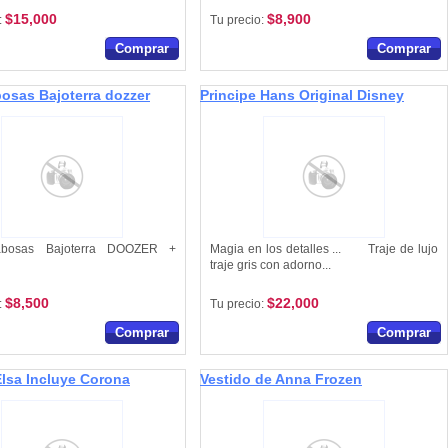
$15,000
$8,900
:
Tu precio:
Comprar
Comprar
osas Bajoterra dozzer
Principe Hans Original Disney
bosas Bajoterra DOOZER +
Magia en los detalles ... Traje de lujo
traje gris con adorno...
$8,500
$22,000
:
Tu precio:
Comprar
Comprar
Elsa Incluye Corona
Vestido de Anna Frozen
trenza