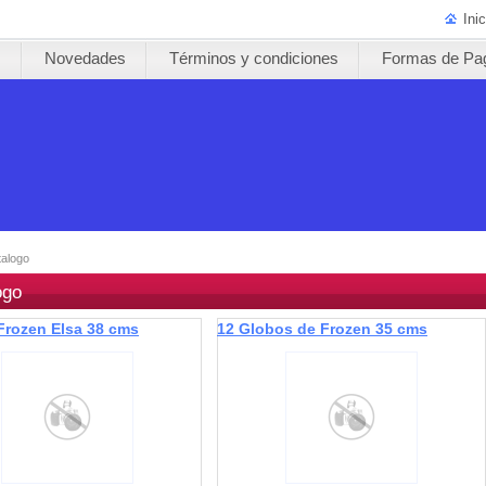
Inic
s
Novedades
Términos y condiciones
Formas de Pa
talogo
ogo
rozen Elsa 38 cms
12 Globos de Frozen 35 cms
aprox