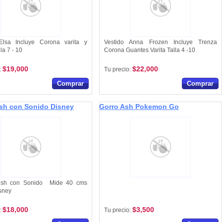
Elsa Incluye Corona varita y
Vestido Anna Frozen Incluye Trenza
la 7 - 10
Corona Guantes Varita Talla 4 -10
$19,000
$22,000
:
Tu precio:
Comprar
Comprar
sh con Sonido Disney
Gorro Ash Pokemon Go
ush con Sonido Mide 40 cms
sney
$18,000
$3,500
:
Tu precio: