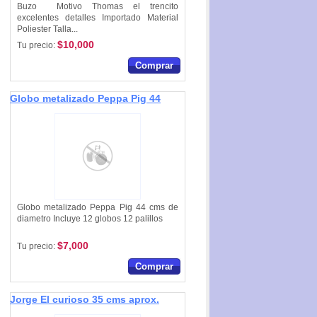
Buzo Motivo Thomas el trencito
excelentes detalles Importado Material
Poliester Talla...
$10,000
Tu precio:
Comprar
Globo metalizado Peppa Pig 44
cms de diametro
Globo metalizado Peppa Pig 44 cms de
diametro Incluye 12 globos 12 palillos
$7,000
Tu precio:
Comprar
Jorge El curioso 35 cms aprox.