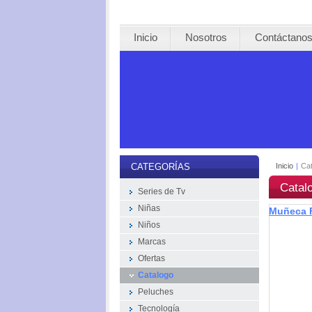
Inicio
Nosotros
Contáctano
Inicio
|
Ca
CATEGORÍAS
Catal
Series de Tv
Niñas
Muñeca F
Niños
Marcas
Ofertas
Catalogo
Peluches
Tecnología