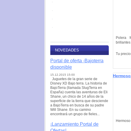
Polera 
brillante
NOVEDADES
Tu precio
Portal de oferta -Bajoterra
disponible
15.12.2015 15:00
Hermoso 
Juguetes de la gran serie de
Disney XD Bajo terra. La historia de
BajoTerra (llamada SlugTerra en
España) cuenta las aventuras de Eli
Shane, un chico de 14 años de la
superficie de la tierra que desciende
a BajoTerra en busca de su padre
Will Shane. En su camino
encontrará un grupo de fieles...
Hermoso 
¡Lanzamiento Portal de
Ofertas!