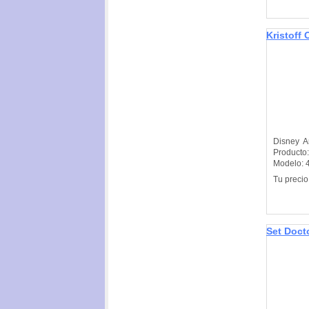
Kristoff 
Disney An
Product
Modelo: 4
Tu precio
Set Doct