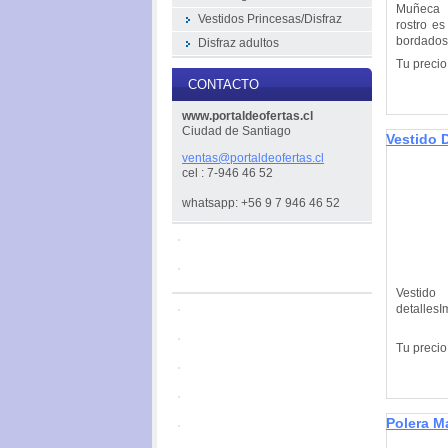
Muñeca 
Vestidos Princesas/Disfraz
rostro es
bordados
Disfraz adultos
Tu precio
CONTACTO
www.portaldeofertas.cl
Ciudad de Santiago
Vestido 
Importado
ventas@p
ortaldeo
fertas.c
l
cel : 7-946 46 52
whatsapp: +56 9 7 946 46 52
Vestido
detalles
Tu precio
Polera M