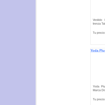
Vestido 
trenza Tal
Tu precio
Yoda Plu
40 cms
Yoda Pl
Marca Di
Tu precio