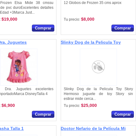
Frozen Elsa Mide 38 cmssu
12 Globos de Frozen 35 cms aprox
 de pvc duroExcelentes detalles
Edad +3Marca Just...
$19,000
$8,000
:
Tu precio:
Comprar
Comprar
Dra. Juguetes
Slinky Dog de la Pelicula Toy
 talla 4
Story
 Dra. Juguetes excelentes
Slinky Dog de la Pelicula Toy Story
ImportadoMarca DisneyTalla 4
Hermoso juguete de toy Story sin
estirar mide cerca...
$6,900
$25,000
:
Tu precio:
Comprar
Comprar
asha Talla 1
Doctor Nefario de la Película Mi
villano Favorito